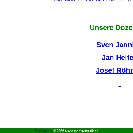
Unsere Doze
Sven Jann
Jan Helt
Josef Röh
Impressum
© 2026 www.tonart-musik.de