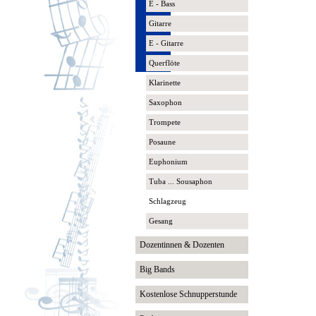
E - Bass
Gitarre
E - Gitarre
Querflöte
Klarinette
Saxophon
Trompete
Posaune
Euphonium
Tuba ... Sousaphon
Schlagzeug
Gesang
Dozentinnen & Dozenten
Big Bands
Kostenlose Schnupperstunde