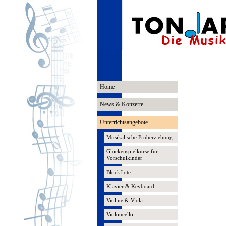
Home
News & Konzerte
Unterrichtsangebote
Musikalische Früherziehung
Glockenspielkurse für
Vorschulkinder
Blockflöte
Klavier & Keyboard
Violine & Viola
Violoncello