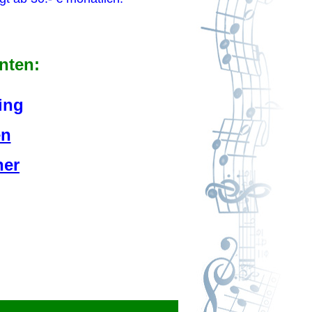
nten:
ing
en
ner