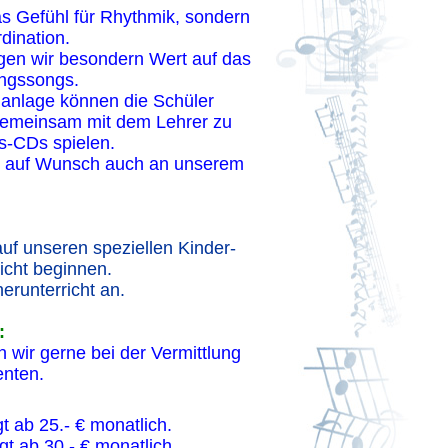
as Gefühl für Rhythmik, sondern
dination.
egen wir besondern Wert auf das
ingssongs.
ganlage können die Schüler
gemeinsam mit dem Lehrer zu
s-CDs spielen.
, auf Wunsch auch an unserem
.
uf unseren speziellen Kinder-
icht beginnen.
nerunterricht an.
:
n wir gerne bei der Vermittlung
enten.
t ab 25.- € monatlich.
t ab 30.- € monatlich.