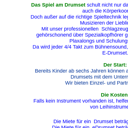
Das Spiel am Drumset
schult nicht nur d
auch die Körperkoor
Doch außer auf die richtige Spieltechnik l
Musizieren der Liebl
Mit unser professionellen Schlagzeu
gehörschonend über Spezialkopfhörer 
Plaxalongs und Schulung
Da wird jeder 4/4 Takt zum Bühnensound
E-Drumset
Der Start:
Bereits Kinder ab sechs Jahren können a
Drumsets mit dem Unterr
Wir bieten Einzel- und Part
Die Kosten
Falls kein Instrument vorhanden ist, helfe
von Leihinstrum
Die Miete für ein Drumset beträg
Die Miete für ein eDrumset beträg