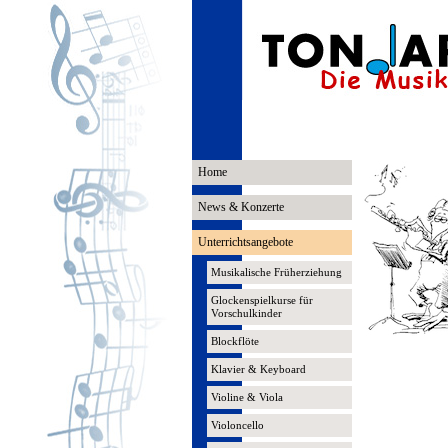
Home
News & Konzerte
Unterrichtsangebote
Musikalische Früherziehung
Glockenspielkurse für
Vorschulkinder
Blockflöte
Klavier & Keyboard
Violine & Viola
Violoncello