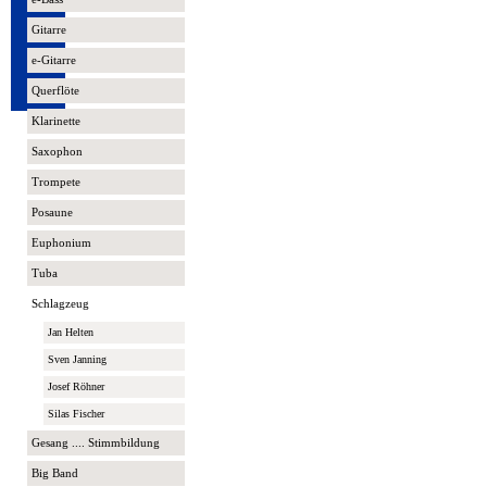
Gitarre
e-Gitarre
Querflöte
Klarinette
Saxophon
Trompete
Posaune
Euphonium
Tuba
Schlagzeug
Jan Helten
Sven Janning
Josef Röhner
Silas Fischer
Gesang .... Stimmbildung
Big Band