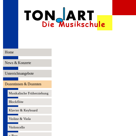
Home
News & Konzerte
Unterrichtsangebote
Dozentinnen & Dozenten
Musikalische Früherziehung
Blockflöte
Klavier & Keyboard
Violine & Viola
Violoncello
e-Bass