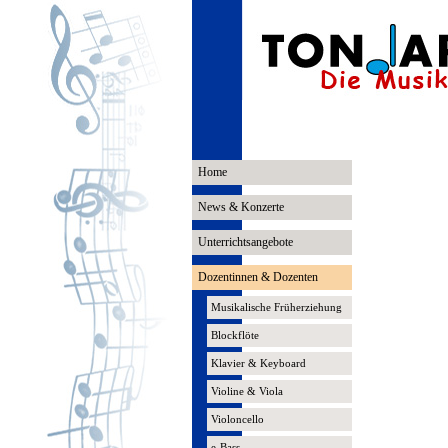
Home
News & Konzerte
Unterrichtsangebote
Dozentinnen & Dozenten
Musikalische Früherziehung
Blockflöte
Klavier & Keyboard
Violine & Viola
Violoncello
e-Bass