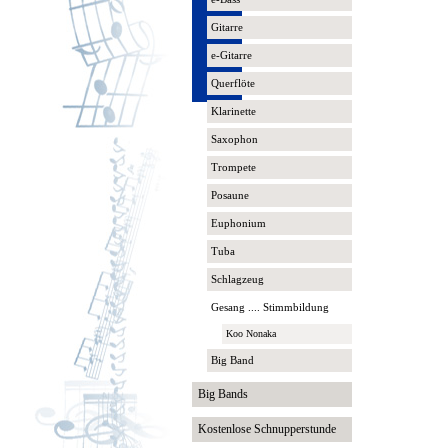
Gitarre
e-Gitarre
Querflöte
Klarinette
Saxophon
Trompete
Posaune
Euphonium
Tuba
Schlagzeug
Gesang .... Stimmbildung
Koo Nonaka
Big Band
Big Bands
Kostenlose Schnupperstunde