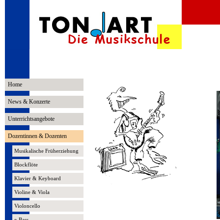
Home
News & Konzerte
Unterrichtsangebote
Dozentinnen & Dozenten
Musikalische Früherziehung
Blockflöte
Klavier & Keyboard
Violine & Viola
Violoncello
e-Bass